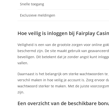
Snelle toegang
Exclusieve meldingen
Hoe veilig is inloggen bij Fairplay Casi
Veiligheid is een van de grootste zorgen voor online gok
beschermd zijn. De site maakt gebruik van geavanceerde
beveiligen. Dit betekent dat je zonder angst kunt inlo
vallen.
Daarnaast is het belangrijk om sterke wachtwoorden te
verschil maken in hoe veilig je account is. Zorg ervoor d
wachtwoord sterker te maken. Met de juiste voorzorgsmaa
zijn.
Een overzicht van de beschikbare bonu