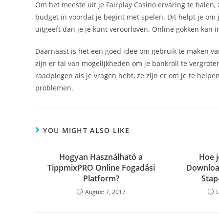
Om het meeste uit je Fairplay Casino ervaring te halen, zi
budget in voordat je begint met spelen. Dit helpt je om
uitgeeft dan je je kunt veroorloven. Online gokken kan 
Daarnaast is het een goed idee om gebruik te maken v
zijn er tal van mogelijkheden om je bankroll te vergrote
raadplegen als je vragen hebt, ze zijn er om je te hel
problemen.
YOU MIGHT ALSO LIKE
Hogyan Használható a
Hoe j
TippmixPRO Online Fogadási
Download
Platform?
Stap
August 7, 2017