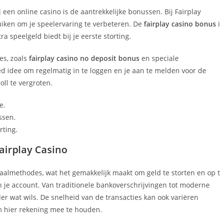
en online casino is de aantrekkelijke bonussen. Bij Fairplay
uiken om je speelervaring te verbeteren. De
fairplay casino bonus
i
a speelgeld biedt bij je eerste storting.
es, zoals
fairplay casino no deposit bonus
en speciale
d idee om regelmatig in te loggen en je aan te melden voor de
ll te vergroten.
e.
ssen.
rting.
airplay Casino
etaalmethodes, wat het gemakkelijk maakt om geld te storten en op 
n je account. Van traditionele bankoverschrijvingen tot moderne
eder wat wils. De snelheid van de transacties kan ook variëren
m hier rekening mee te houden.