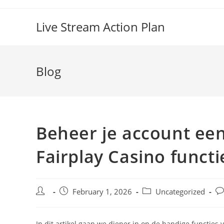
Live Stream Action Plan
Blog
Beheer je account ee
Fairplay Casino functi
February 1, 2026
Uncategorized
In dit artikel gaan we dieper in op de handige functies 