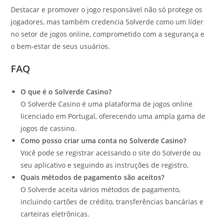
Destacar e promover o jogo responsável não só protege os
jogadores, mas também credencia Solverde como um líder
no setor de jogos online, comprometido com a segurança e
o bem-estar de seus usuários.
FAQ
O que é o Solverde Casino?
O Solverde Casino é uma plataforma de jogos online
licenciado em Portugal, oferecendo uma ampla gama de
jogos de cassino.
Como posso criar uma conta no Solverde Casino?
Você pode se registrar acessando o site do Solverde ou
seu aplicativo e seguindo as instruções de registro.
Quais métodos de pagamento são aceitos?
O Solverde aceita vários métodos de pagamento,
incluindo cartões de crédito, transferências bancárias e
carteiras eletrônicas.