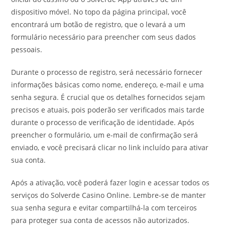
dispositivo móvel. No topo da página principal, você
encontrará um botão de registro, que o levará a um
formulário necessário para preencher com seus dados
pessoais.
Durante o processo de registro, será necessário fornecer
informações básicas como nome, endereço, e-mail e uma
senha segura. É crucial que os detalhes fornecidos sejam
precisos e atuais, pois poderão ser verificados mais tarde
durante o processo de verificação de identidade. Após
preencher o formulário, um e-mail de confirmação será
enviado, e você precisará clicar no link incluído para ativar
sua conta.
Após a ativação, você poderá fazer login e acessar todos os
serviços do Solverde Casino Online. Lembre-se de manter
sua senha segura e evitar compartilhá-la com terceiros
para proteger sua conta de acessos não autorizados.