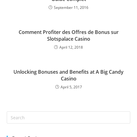
September 11, 2016
Comment Profiter des Offres de Bonus sur
Slotspalace Casino
April 12, 2018
Unlocking Bonuses and Benefits at A Big Candy
Casino
April 5, 2017