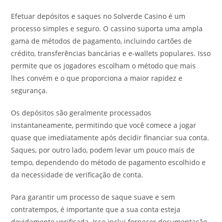
Efetuar depósitos e saques no Solverde Casino é um
processo simples e seguro. O cassino suporta uma ampla
gama de métodos de pagamento, incluindo cartões de
crédito, transferências bancárias e e-wallets populares. Isso
permite que os jogadores escolham o método que mais
lhes convém e o que proporciona a maior rapidez e
segurança.
Os depósitos são geralmente processados
instantaneamente, permitindo que você comece a jogar
quase que imediatamente após decidir financiar sua conta.
Saques, por outro lado, podem levar um pouco mais de
tempo, dependendo do método de pagamento escolhido e
da necessidade de verificação de conta.
Para garantir um processo de saque suave e sem
contratempos, é importante que a sua conta esteja
devidamente verificada. Isso inclui fornecer documentação