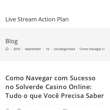
Live Stream Action Plan
Blog
>
2016
>
September
>
19
>
Uncategorized
>
Como Navegar com Su
Como Navegar com Sucesso
no Solverde Casino Online:
Tudo o que Você Precisa Saber