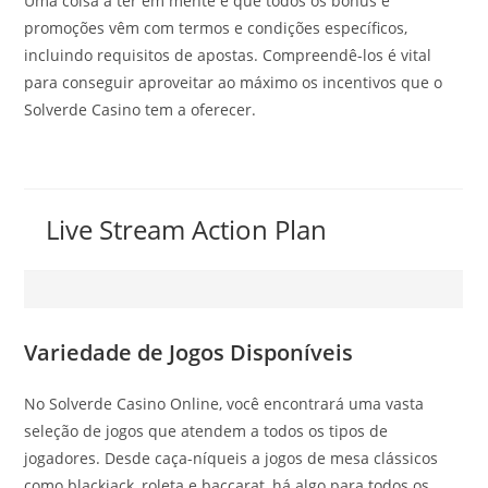
Uma coisa a ter em mente é que todos os bônus e
promoções vêm com termos e condições específicos,
incluindo requisitos de apostas. Compreendê-los é vital
para conseguir aproveitar ao máximo os incentivos que o
Solverde Casino tem a oferecer.
Variedade de Jogos Disponíveis
No Solverde Casino Online, você encontrará uma vasta
seleção de jogos que atendem a todos os tipos de
jogadores. Desde caça-níqueis a jogos de mesa clássicos
como blackjack, roleta e baccarat, há algo para todos os