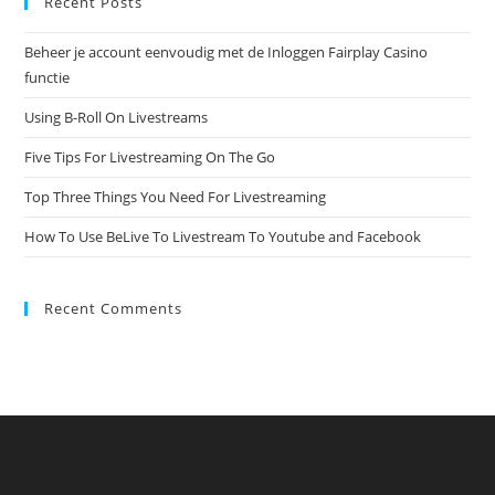
Recent Posts
Beheer je account eenvoudig met de Inloggen Fairplay Casino
functie
Using B-Roll On Livestreams
Five Tips For Livestreaming On The Go
Top Three Things You Need For Livestreaming
How To Use BeLive To Livestream To Youtube and Facebook
Recent Comments