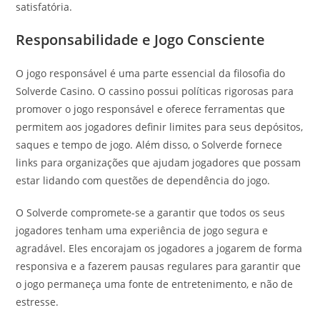
satisfatória.
Responsabilidade e Jogo Consciente
O jogo responsável é uma parte essencial da filosofia do
Solverde Casino. O cassino possui políticas rigorosas para
promover o jogo responsável e oferece ferramentas que
permitem aos jogadores definir limites para seus depósitos,
saques e tempo de jogo. Além disso, o Solverde fornece
links para organizações que ajudam jogadores que possam
estar lidando com questões de dependência do jogo.
O Solverde compromete-se a garantir que todos os seus
jogadores tenham uma experiência de jogo segura e
agradável. Eles encorajam os jogadores a jogarem de forma
responsiva e a fazerem pausas regulares para garantir que
o jogo permaneça uma fonte de entretenimento, e não de
estresse.