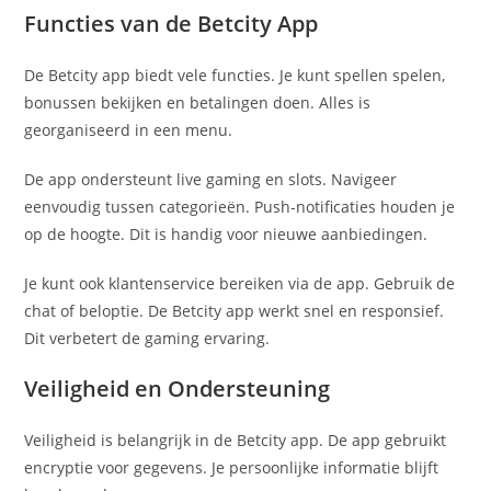
Functies van de Betcity App
De Betcity app biedt vele functies. Je kunt spellen spelen,
bonussen bekijken en betalingen doen. Alles is
georganiseerd in een menu.
De app ondersteunt live gaming en slots. Navigeer
eenvoudig tussen categorieën. Push-notificaties houden je
op de hoogte. Dit is handig voor nieuwe aanbiedingen.
Je kunt ook klantenservice bereiken via de app. Gebruik de
chat of beloptie. De Betcity app werkt snel en responsief.
Dit verbetert de gaming ervaring.
Veiligheid en Ondersteuning
Veiligheid is belangrijk in de Betcity app. De app gebruikt
encryptie voor gegevens. Je persoonlijke informatie blijft