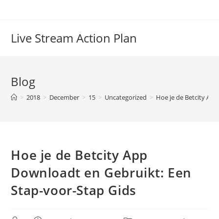
Live Stream Action Plan
Blog
>
2018
>
December
>
15
>
Uncategorized
>
Hoe je de Betcity Ap
Hoe je de Betcity App
Downloadt en Gebruikt: Een
Stap-voor-Stap Gids