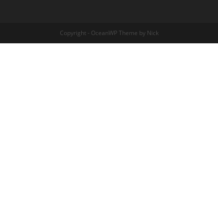
Copyright - OceanWP Theme by Nick